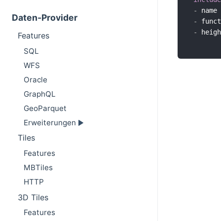
-
 name

Daten-Provider
-
 funct
-
 heigh
Features
SQL
WFS
Oracle
GraphQL
GeoParquet
Erweiterungen
Tiles
Features
MBTiles
HTTP
3D Tiles
Features