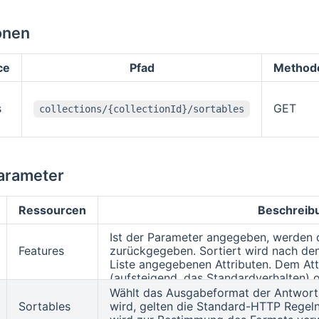
onen
ce
Pfad
Method
s
GET
collections/{collectionId}/sortables
arameter
Ressourcen
Beschreib
Ist der Parameter angegeben, werden d
Features
zurückgegeben. Sortiert wird nach de
Liste angegebenen Attributen. Dem At
(aufsteigend, das Standardverhalten) 
vorangestellt werden. Beispiel:
Wählt das Ausgabeformat der Antwort
sortby
Sortables
wird, gelten die Standard-HTTP Regeln