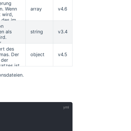
in
FLOAT
erung
Dokumenten.
ist
ble
on. Wenn
array
v4.6
se
 wird,
*
 des im
enden
rten
on
 ein.
Siehe den
en als
string
v3.4
genschaft
ils.
rd.
r
ert des
mas. Der
object
v4.5
 der
atzes ist,
rt das
onsdateien.
satz, z.
ber
hema-
Baustein
rofile
 höhere