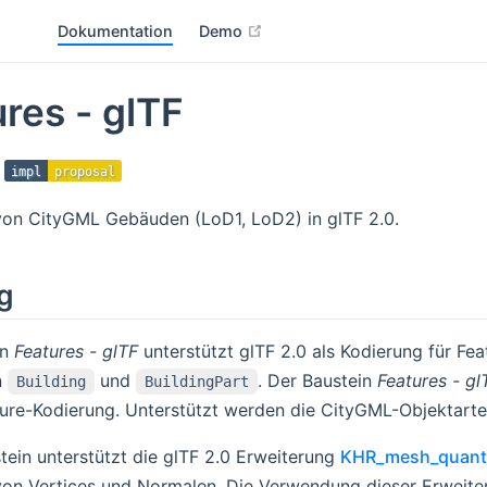
open in new window
Dokumentation
Demo
res - glTF
impl
proposal
von CityGML Gebäuden (LoD1, LoD2) in glTF 2.0.
g
in
Features - glTF
unterstützt glTF 2.0 als Kodierung für Fea
n
und
. Der Baustein
Features - gl
Building
BuildingPart
ture-Kodierung. Unterstützt werden die CityGML-Objektart
tein unterstützt die glTF 2.0 Erweiterung
KHR_mesh_quanti
von Vertices und Normalen. Die Verwendung dieser Erweite