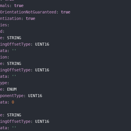
werden (siehe
3
mals
:
true
Metadata Specifi
OrientationNotGuaranteed
:
true
für weitere Einzel
ntization
:
true
ies
:
d
:
e
:
 STRING

ingOffsetType
:
 UINT16

ata
:
''
ion
:
e
:
 STRING

ingOffsetType
:
 UINT16

ata
:
''
ype
:
e
:
 ENUM

ponentType
:
 UINT16

ata
:
0
e
:
 STRING

ingOffsetType
:
 UINT16

ata
:
''