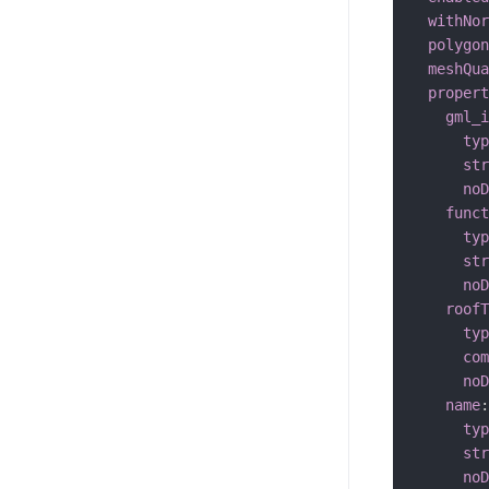
withNor
polygon
meshQua
propert
gml_i
typ
str
noD
funct
typ
str
noD
roofT
typ
com
noD
name
:
typ
str
noD