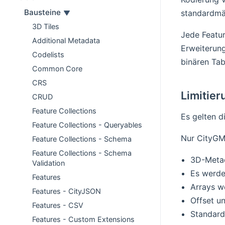
Bausteine
standardmäß
3D Tiles
Jede Featur
Additional Metadata
Erweiterun
Codelists
binären Tab
Common Core
CRS
Limitie
CRUD
Feature Collections
Es gelten d
Feature Collections - Queryables
Nur CityGM
Feature Collections - Schema
Feature Collections - Schema
3D-Meta
Validation
Es werde
Features
Arrays we
Features - CityJSON
Offset un
Features - CSV
Standard
Features - Custom Extensions