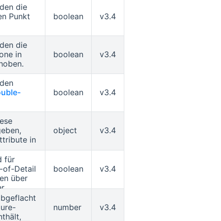
eatures
)
rden die
ig von
en Punkt
boolean
v3.4
ormationen
 und
asis der
rden die
enhaltung
one in
boolean
v3.4
die
hoben.
sind i.A.
und eine
rden
 der
uble-
boolean
v3.4
rmationen
new window
cken wäre
nur
iese
lich.
geben,
object
v3.4
tribute in
e
llen,
rden
d für
 in der
 entweder
-of-Detail
boolean
v3.4
sformiert
oder
nen über
hme sind
 Skalar
er
, Dach,
bgeflacht
 in der
n (siehe
tisch eine
ture-
number
v3.4
o direkte
ification
aft
thält,
wichtiger