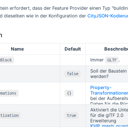
tein erfordert, dass der Feature Provider einen Typ "buildi
d dieselben wie in der Konfiguration der
CityJSON-Kodieru
n
Name
Default
Beschreib
Immer
.
gBlock
GLTF
Soll der Baustein 
false
werden?
Property-
Transformatione
rmations
{}
bei der Aufbereit
Daten für die Rü
über die API. Die
Aktiviert die Unt
Datenhaltung selb
für die glTF 2.0
ntization
true
unverändert. Alle
Erweiterung
Filterausdrücke (
KHR_mesh_quant