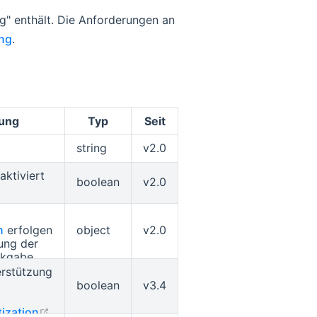
ng" enthält. Die Anforderungen an
ng
.
ung
Typ
Seit
string
v2.0
aktiviert
boolean
v2.0
n
erfolgen
object
v2.0
ung der
ckgabe
erstützung
st bleibt
boolean
v3.4
siehe
open in new window
ization
.