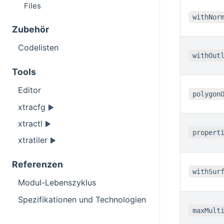
Files
withNor
Zubehör
Codelisten
withOut
Tools
Editor
polygon
xtracfg
xtractl
propert
xtratiler
Referenzen
withSur
Modul-Lebenszyklus
Spezifikationen und Technologien
maxMult