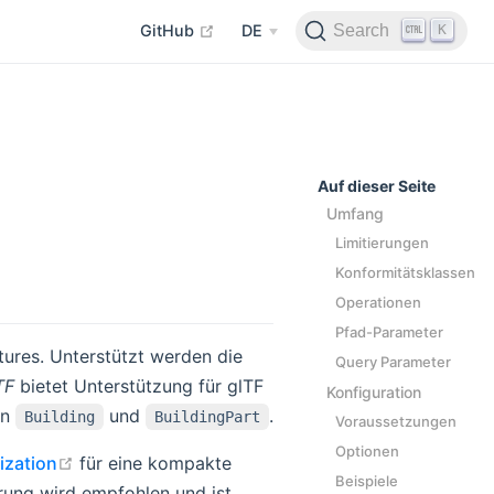
open in new window
K
Search
GitHub
DE
Auf dieser Seite
Umfang
Limitierungen
Konformitätsklassen
Operationen
Pfad-Parameter
tures. Unterstützt werden die
Query Parameter
TF
bietet Unterstützung für glTF
Konfiguration
en
und
.
Building
BuildingPart
Voraussetzungen
Optionen
open in new window
zation
für eine kompakte
Beispiele
rung wird empfohlen und ist