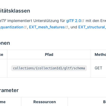
itätsklassen
open in ne
glTF
implementiert Unterstützung für
glTF 2.0
mit den Er
open in new window
open in new window
quantization
,
EXT_mesh_features
, und
EXT_structura
onen
ce
Pfad
Meth
GET
collections/{collectionId}/gltf/schema
rameter
ame
Ressourcen
B