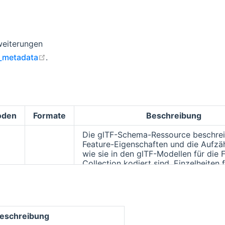
w window
weiterungen
open in new window
l_metadata
.
oden
Formate
Beschreibung
Die glTF-Schema-Ressource beschrei
Feature-Eigenschaften und die Aufzä
wie sie in den glTF-Modellen für die 
Collection kodiert sind. Einzelheiten 
in der [3D Metadata Specification]
(
https://github.com/CesiumGS/3d-
tiles/tree/main/specification/Metad
open in new window
).
eschreibung