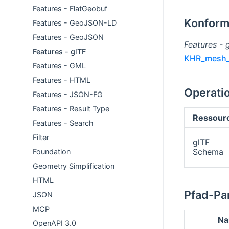
Features - FlatGeobuf
Konform
Features - GeoJSON-LD
Features - GeoJSON
Features - 
Features - glTF
KHR_mesh_
Features - GML
Features - HTML
Operati
Features - JSON-FG
Features - Result Type
Ressour
Features - Search
Filter
glTF
Schema
Foundation
Geometry Simplification
HTML
Pfad-Pa
JSON
MCP
N
OpenAPI 3.0