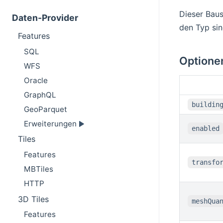
Dieser Baus
Daten-Provider
den Typ sin
Features
SQL
Optione
WFS
Oracle
GraphQL
buildin
GeoParquet
Erweiterungen
enabled
Tiles
Features
transfo
MBTiles
HTTP
3D Tiles
meshQua
Features