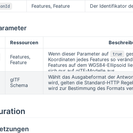
Features, Feature
Der Identifikator d
ionId
arameter
Ressourcen
Beschreib
Wenn dieser Parameter auf
ges
true
Features,
s
Koordinaten jedes Features so veränd
Feature
Features auf dem WGS84-Ellipsoid lie
sich nur auf glTF-Modelle aus.
Wählt das Ausgabeformat der Antwor
glTF
wird, gelten die Standard-HTTP Regel
Schema
wird zur Bestimmung des Formats ve
uration
etzungen