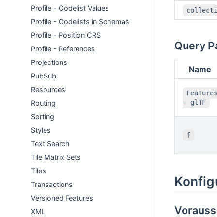
Profile - Codelist Values
collect
Profile - Codelists in Schemas
Profile - Position CRS
Query P
Profile - References
Projections
Name
PubSub
Resources
Feature
- glTF
Routing
Sorting
Styles
f
Text Search
Tile Matrix Sets
Tiles
Konfig
Transactions
Versioned Features
Vorauss
XML