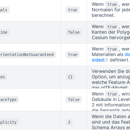
in
F
queryables
Wenn
, we
true
wirken unabhäng
Normalen für jed
mals
true
etwaigen Transf
berechnet.
bei der Ausgabe
müssen auf der B
Wenn
, we
true
Werte in der Dat
Kanten der Polyg
line
false
formuliert sein - 
Cesium hervorge
Transformationen 
nicht umkehrbar 
Wenn
, we
true
Berücksichtigung
Materialien als
do
OrientationNotGuaranteed
true
inversen Transfo
open in 
sided
definiert.
bei Filterausdrü
kompliziert und 
Verwenden Sie d
unvollständig mög
Option, um anzu
ies
{}
Insofern sollten
welche Feature-At
Eigenschaften, di
das glTF-Modell
queryable sein so
aufgenommen we
Wenn
, wir
true
möglichst bereits
sollen.
ist
Gebäude in Level
type
faceType
false
Datenquelle tran
,
2 mit Informatio
SCALAR
STRING
sein. Eine Ausna
. Für einen
die Semantik jed
ENUM
typischerweise
geben Sie den
Oberfläche (Wand
Wenn die Daten a
Transformationen
a
etc.) wird automa
componentType
sind und das Fea
iplicity
3
HTML-Ausgabe, w
3D Metadata Spec
weitere Eigensch
Schema Arrays en
Lesbarkeit i.d.R. 