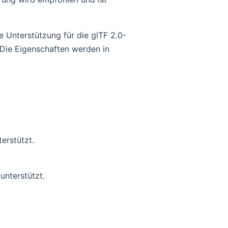
ie Unterstützung für die glTF 2.0-
pen in new window
 Die Eigenschaften werden in
erstützt.
nterstützt.