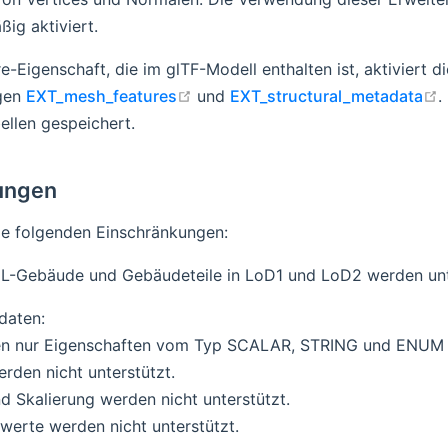
ig aktiviert.
e-Eigenschaft, die im glTF-Modell enthalten ist, aktiviert d
open in new window
o
gen
EXT_mesh_features
und
EXT_structural_metadata
.
ellen gespeichert.
rungen
ie folgenden Einschränkungen:
L-Gebäude und Gebäudeteile in LoD1 und LoD2 werden unt
daten:
n nur Eigenschaften vom Typ SCALAR, STRING und ENUM u
rden nicht unterstützt.
d Skalierung werden nicht unterstützt.
werte werden nicht unterstützt.