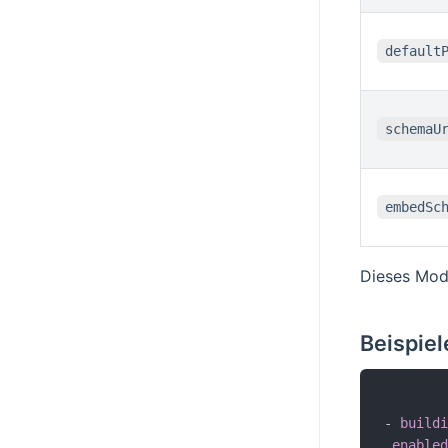
default
schemaU
embedSc
Dieses Modu
Beispiel
-
buildi
enabled