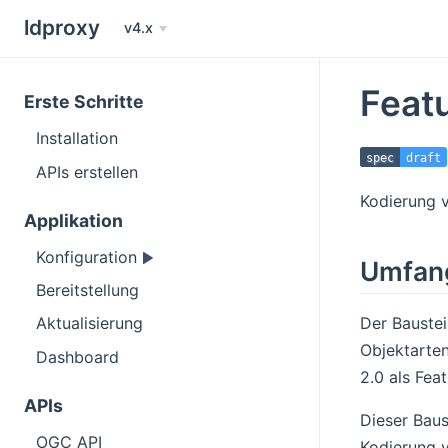
ldproxy
v4.x
Featu
Erste Schritte
Installation
spec
draft
APIs erstellen
Kodierung 
Applikation
Konfiguration
Umfan
Bereitstellung
Der Bauste
Aktualisierung
Objektarte
Dashboard
2.0 als Fea
APIs
Dieser Baus
OGC API
Kodierung 