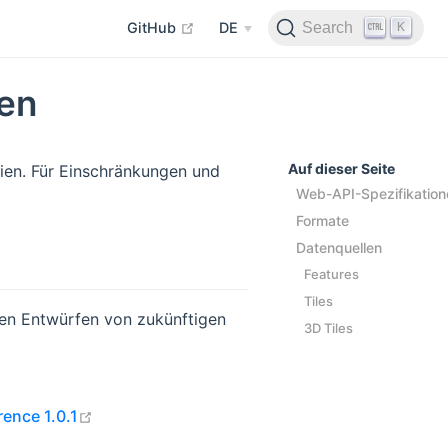
open in new window
K
Search
GitHub
DE
ien
Auf dieser Seite
gien. Für Einschränkungen und
Web-API-Spezifikation
Formate
Datenquellen
Features
Tiles
len Entwürfen von zukünftigen
3D Tiles
ow
open in new window
ence 1.0.1