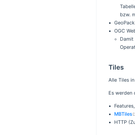
Tabell
bzw. m
GeoPack
OGC Web 
Damit 
Operat
Tiles
Alle Tiles i
Es werden d
Features,
MBTiles
HTTP (Zu