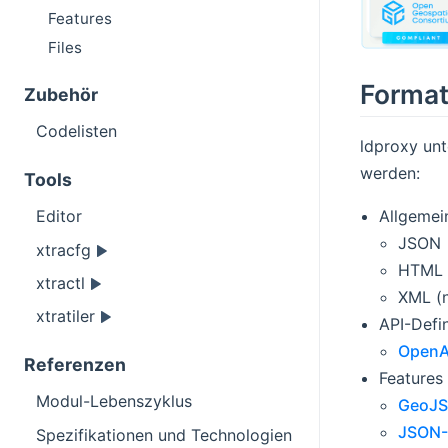
Features
Files
Forma
Zubehör
Codelisten
ldproxy unt
werden:
Tools
Allgemei
Editor
JSON
xtracfg
HTML
xtractl
XML (n
xtratiler
API-Defi
OpenA
Referenzen
Features
Modul-Lebenszyklus
GeoJ
JSON-
Spezifikationen und Technologien