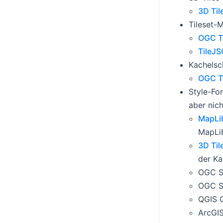
3D Tile
Tileset-
OGC Tw
TileJS
Kachels
OGC Tw
Style-Fo
aber nich
MapLib
MapLib
3D Til
der Ka
OGC S
OGC S
QGIS 
ArcGIS