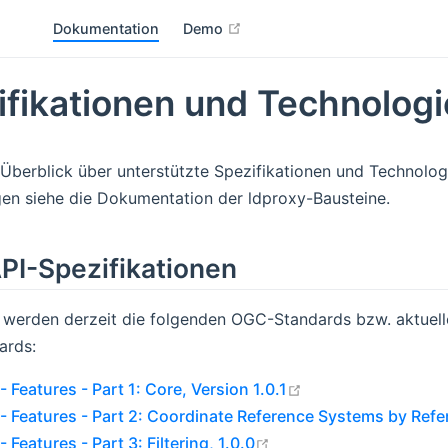
open in new window
Dokumentation
Demo
ifikationen und Technolog
n Überblick über unterstützte Spezifikationen und Technolo
en siehe die Dokumentation der ldproxy-Bausteine.
I-Spezifikationen
t werden derzeit die folgenden OGC-Standards bzw. aktuel
ards:
open in new wind
 Features - Part 1: Core, Version 1.0.1
- Features - Part 2: Coordinate Reference Systems by Refer
open in new window
 Features - Part 3: Filtering, 1.0.0