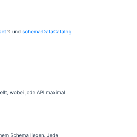
indow
open in new window
set
und
schema:DataCatalog
ellt, wobei jede API maximal
4
einem Schema liegen. Jede