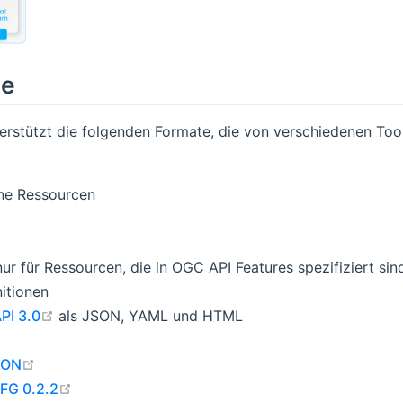
te
erstützt die folgenden Formate, die von verschiedenen Tool
ne Ressourcen
ur für Ressourcen, die in OGC API Features spezifiziert sin
nitionen
open in new window
PI 3.0
als JSON, YAML und HTML
open in new window
SON
open in new window
FG 0.2.2