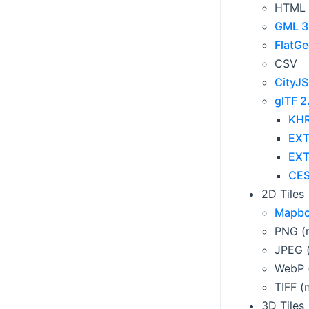
HTML
GML 3
FlatG
CSV
CityJS
glTF 2
KHR
EXT
EXT
CES
2D Tiles
Mapbox
PNG (n
JPEG (
WebP (
TIFF (
3D Tiles