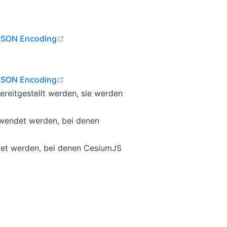
open in new window
, JSON Encoding
open in new window
, JSON Encoding
reitgestellt werden, sie werden
wendet werden, bei denen
det werden, bei denen CesiumJS