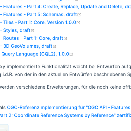
 Features - Part 4: Create, Replace, Update and Delete, dr
open in new window
- Features - Part 5: Schemas, draft
open in new window
 Tiles - Part 1: Core, Version 1.0.0
open in new window
 Styles, draft
open in new window
 Routes - Part 1: Core, draft
open in new window
- 3D GeoVolumes, draft
open in new window
Query Language (CQL2), 1.0.0
oxy implementierte Funktionalität weicht bei Entwürfen au
 i.d.R. von der in den aktuellen Entwürfen beschriebenen Sp
werden verschiedene Erweiterungen, für die noch keine offiz
 als
OGC-Referenzimplementierung für "OGC API - Features -
Part 2: Coordinate Reference Systems by Reference" zertifi