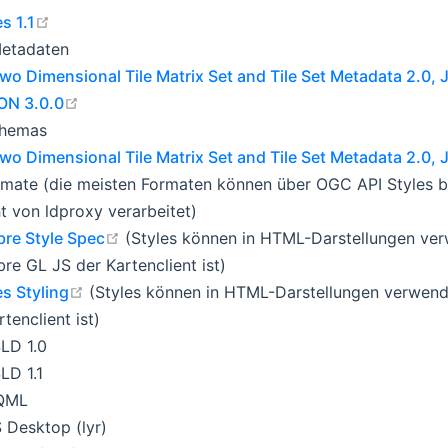
open in new window
s 1.1
Metadaten
o Dimensional Tile Matrix Set and Tile Set Metadata 2.0
open in new window
ON 3.0.0
chemas
o Dimensional Tile Matrix Set and Tile Set Metadata 2.0
rmate (die meisten Formaten können über OGC API Styles be
t von ldproxy verarbeitet)
open in new window
re Style Spec
(Styles können in HTML-Darstellungen ver
re GL JS der Kartenclient ist)
open in new window
es Styling
(Styles können in HTML-Darstellungen verwen
rtenclient ist)
LD 1.0
LD 1.1
QML
 Desktop (lyr)