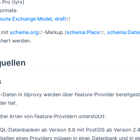
 Pro (lyrx)
Formate
open in new window
oute Exchange Model, draft
open in new window
open in new w
 mit
schema.org
-Markup (
schema:Place
,
schema:Data
new window
chert werden.
uellen
s
e-Daten in ldproxy werden über Feature-Provider bereitgest
der hat.
rei Arten von Feature-Providern unterstützt:
QL-Datenbanken ab Version 9.6 mit PostGIS ab Version 2.
abellen eines Providers müssen in einer Datenbank und in 