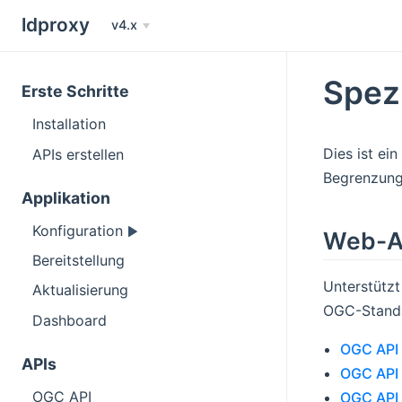
ldproxy
v4.x
Spez
Erste Schritte
Installation
Dies ist ei
APIs erstellen
Begrenzung
Applikation
Konfiguration
Web-AP
Bereitstellung
Unterstütz
Aktualisierung
OGC-Stand
Dashboard
OGC API -
APIs
OGC API 
OGC API
OGC API -