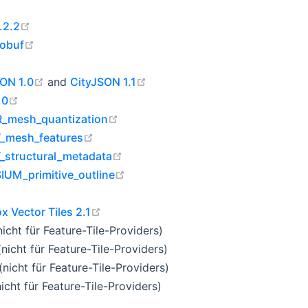
open in new window
.2.2
open in new window
eobuf
open in new window
open in new window
ON 1.0
and
CityJSON 1.1
open in new window
.0
open in new window
_mesh_quantization
open in new window
_mesh_features
open in new window
_structural_metadata
open in new window
IUM_primitive_outline
open in new window
 Vector Tiles 2.1
icht für Feature-Tile-Providers)
nicht für Feature-Tile-Providers)
nicht für Feature-Tile-Providers)
nicht für Feature-Tile-Providers)