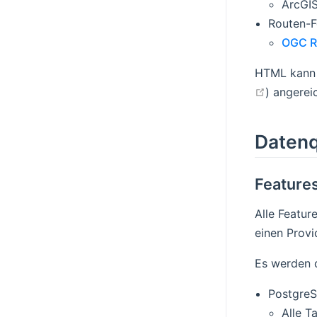
ArcGIS
Routen-
OGC R
HTML kann
open in 
) angerei
Datenq
Feature
Alle Featur
einen Provi
Es werden d
PostgreS
Alle T