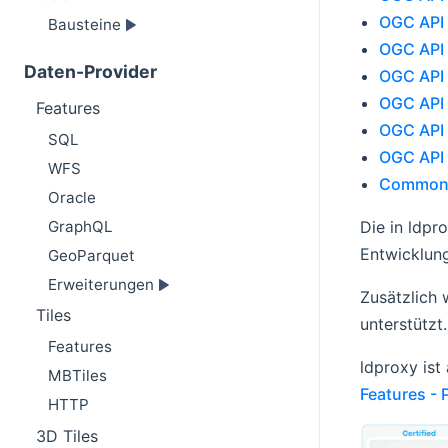
OGC API -
Bausteine
OGC API 
Daten-Provider
OGC API -
OGC API -
Features
OGC API -
SQL
OGC API 
WFS
Common 
Oracle
GraphQL
Die in ldpr
Entwicklung
GeoParquet
Erweiterungen
Zusätzlich 
Tiles
unterstützt.
Features
ldproxy ist
MBTiles
Features - 
HTTP
3D Tiles