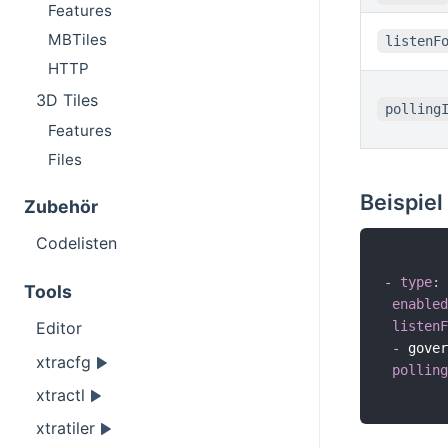
Features
MBTiles
listenF
HTTP
3D Tiles
polling
Features
Files
Beispiel
Zubehör
Codelisten
-
type
:
 
Tools
enabled
listenF
Editor
-
 gover
xtracfg
polling
xtractl
xtratiler