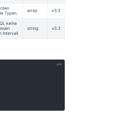
erden
array
v3.3
lle Typen.
QL keine
üssen
string
v3.3
Intervall