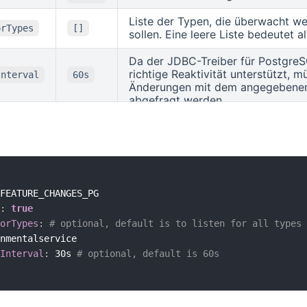
Liste der Typen, die überwacht w
orTypes
[]
sollen. Eine leere Liste bedeutet a
Da der JDBC-Treiber für PostgreS
richtige Reaktivität unterstützt, m
Interval
60s
Änderungen mit dem angegebenen 
abgefragt werden.
FEATURE_CHANGES_PG

:
true
orTypes
:
# optional, default is to listen for all types
nmentalservice

Interval
:
 30s 
# optional, default is 60s