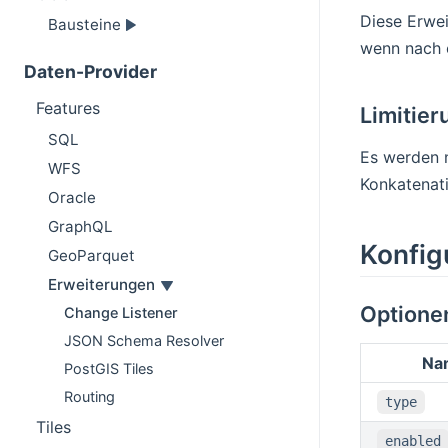
Diese Erwei
Bausteine
wenn nach 
Daten-Provider
Features
Limitie
SQL
Es werden 
WFS
Konkatenati
Oracle
GraphQL
Konfig
GeoParquet
Erweiterungen
Optione
Change Listener
JSON Schema Resolver
Na
PostGIS Tiles
Routing
type
Tiles
enabled