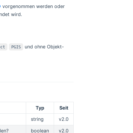
D
vorgenommen werden oder
ndet wird.
und ohne Objekt-
ect
PGIS
Typ
Seit
string
v2.0
den?
boolean
v2.0