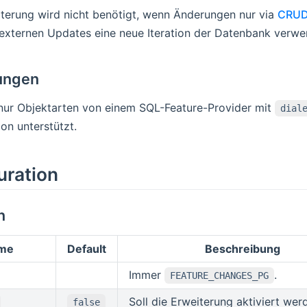
terung wird nicht benötigt, wenn Änderungen nur via
CRU
externen Updates eine neue Iteration der Datenbank verwe
rungen
nur Objektarten von einem SQL-Feature-Provider mit
dial
on unterstützt.
uration
n
me
Default
Beschreibung
Immer
.
FEATURE_CHANGES_PG
Soll die Erweiterung aktiviert wer
false