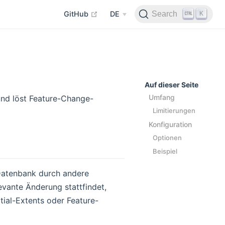
open in new window
K
Search
GitHub
DE
Auf dieser Seite
Umfang
und löst Feature-Change-
Limitierungen
Konfiguration
Optionen
Beispiel
r Datenbank durch andere
vante Änderung stattfindet,
tial-Extents oder Feature-