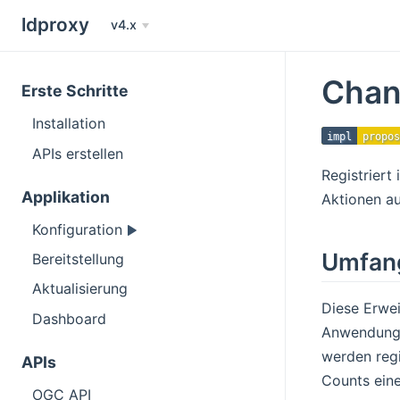
ldproxy
v4.x
Chan
Erste Schritte
Installation
impl
propos
APIs erstellen
Registriert
Applikation
Aktionen au
Konfiguration
Umfan
Bereitstellung
Aktualisierung
Diese Erwei
Dashboard
Anwendunge
werden regi
APIs
Counts eine
OGC API